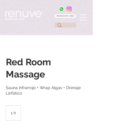
RESERVA EN LINEA
Red Room
Massage
Sauna Infrarrojo + Wrap Algas + Drenaje
Linfático
1 h
1