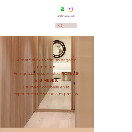
RESERVA EN LINEA
Súmate al éxito con un negocio
premium
Franquicias disponibles,
ROI de 8
a 18 MESES.
Estimado con base en la
experiencia de sucursales previas.