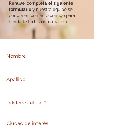
Renuve, completa el siguiente
formulario
y nuestro equipo se
pondrá en contacto contigo para
brindarte toda la información.
Nombre
Apellido
Teléfono celular
Ciudad de interés