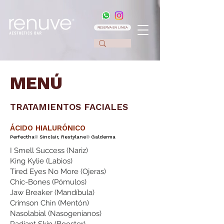
RESERVA EN LINEA
MENÚ
TRATAMIENTOS FACIALES
ÁCIDO HIALURÓNICO
Perfectha
Sinclair, Restylane
Galderma
®
®
I Smell Success (Nariz)
King Kylie (Labios)
Tired Eyes No More (Ojeras)
Chic-Bones (Pómulos)
Jaw Breaker (Mandíbula)
Crimson Chin (Mentón)
Nasolabial (Nasogenianos)