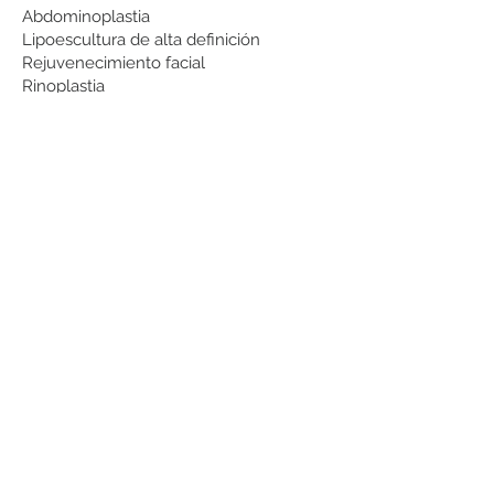
Abdominoplastia
Lipoescultura de alta definición
Rejuvenecimiento facial
Rinoplastia
Otoplastia
Lipo de papada
Bichectomía
Otoplastia
Dr. Martín Manzo Hernández CDMX, ABC SANTA FE
Plastic Surgeon. Professional License
0803180
Specialized in
Plastic and Reconstructive Surgery. Professional
License
0022627
CITAS
RESERVA ONLINE