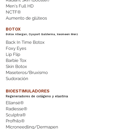
Radiant Skin (Booster)
Men's Full HD
NCTF®
Aumento de glúteos
BOTOX
Botox Allergan, Dysport Galderma, Xeomeen Merz
Back In Time Botox
Foxy Eyes
Lip Flip
Barbie Tox
Skin Botox
Maseteros/Bruxismo
Sudoración
BIOESTIMULADORES
Regeneradores de colágeno y elastina
Ellansé®
Radiesse®
Sculptra®
Profhilo®
Microneedling/Dermapen