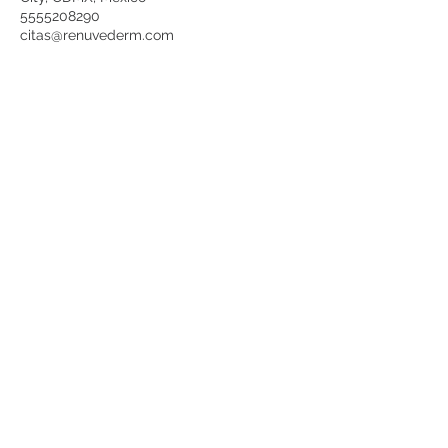
5555208290
citas@renuvederm.com
ENTÉRATE DE
NUESTRAS
PROMOCIONES
SUBSCRIBETE