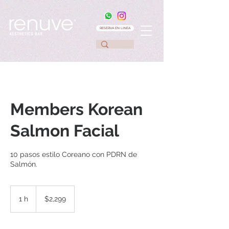
RESERVA EN LINEA
Members Korean
Salmon Facial
10 pasos estilo Coreano con PDRN de
Salmón.
2,299
pesos
1 h
1
$2,299
mexicanos