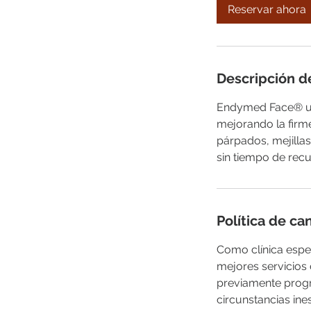
m
Reservar ahora
i
n
Descripción de
Endymed Face® uti
mejorando la firme
párpados, mejillas
sin tiempo de rec
Política de ca
Como clínica espe
mejores servicios
previamente progr
circunstancias ine