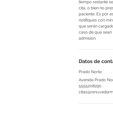
tiempo restante se
cita, o bien no pr
paciente. Es por
notifiques con mí
que serán cargado
caso de que sean
admisión.
Datos de cont
Prado Norte
Avenida Prado Nor
5555208290
citas@renuveder