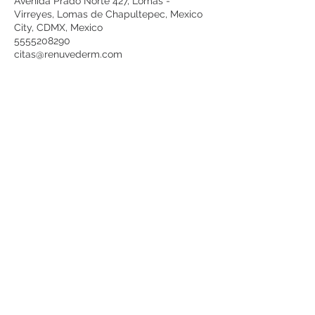
Avenida Prado Norte 427, Lomas -
Virreyes, Lomas de Chapultepec, Mexico
City, CDMX, Mexico
5555208290
citas@renuvederm.com
ENTÉRATE DE
NUESTRAS
PROMOCIONES