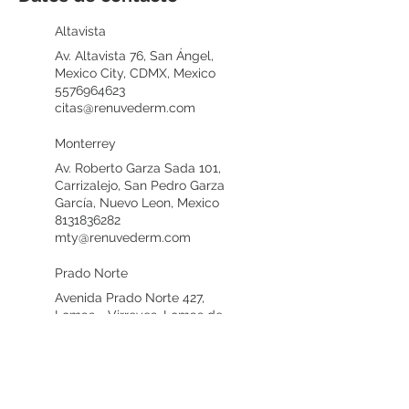
Altavista
Av. Altavista 76, San Ángel,
Mexico City, CDMX, Mexico
5576964623
citas@renuvederm.com
Monterrey
Av. Roberto Garza Sada 101,
Carrizalejo, San Pedro Garza
García, Nuevo Leon, Mexico
8131836282
mty@renuvederm.com
Prado Norte
Avenida Prado Norte 427,
Lomas - Virreyes, Lomas de
Chapultepec, Mexico City,
CDMX, Mexico
5555208290
citas@renuvederm.com