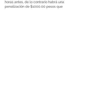
horas antes, de lo contrario habrá una
penalización de $1000.00 pesos que
serán cargados a tu cuenta. Esta
penalización se cobrará por cada cita que
no acudas, en caso de que sean mas de 3
cancelaciones RENUVE AESTHETCS BAR
se reservará el derecho de admisión.
Datos de contacto
Prado Norte
Avenida Prado Norte 427, Lomas -
Virreyes, Lomas de Chapultepec, Mexico
City, CDMX, Mexico
5555208290
citas@renuvederm.com