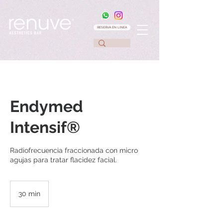
RESERVA EN LINEA
Endymed
Intensif®
Radiofrecuencia fraccionada con micro
agujas para tratar flacidez facial.
30 min
3
0
m