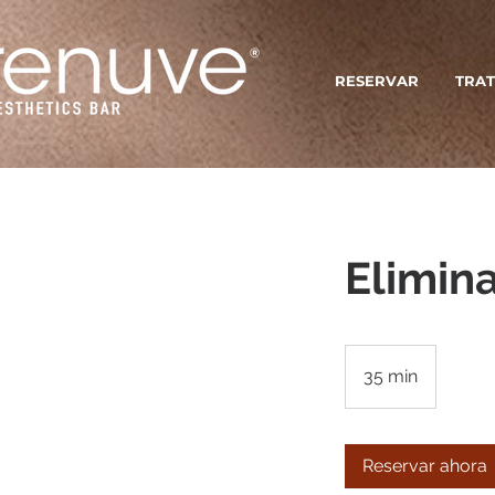
RESERVAR
TRAT
Elimin
35 min
3
5
m
Reservar ahora
i