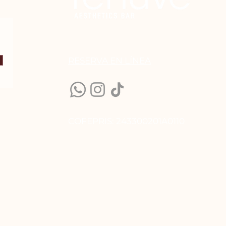
RESERVA EN LÍN
EA
COFEPRIS: 243300201A0110