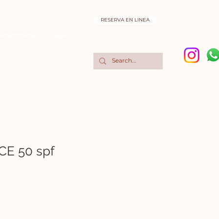
RESERVA EN LINEA
NOSOTROS
More
TEL:
5555208290
E 50 spf