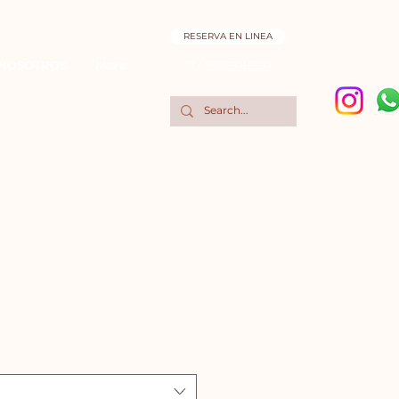
RESERVA EN LINEA
NOSOTROS
More
TEL:
5555208290