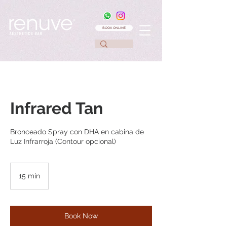
BOOK ONLINE
Infrared Tan
Bronceado Spray con DHA en cabina de
Luz Infrarroja (Contour opcional)
15 min
1
5
m
i
n
Book Now