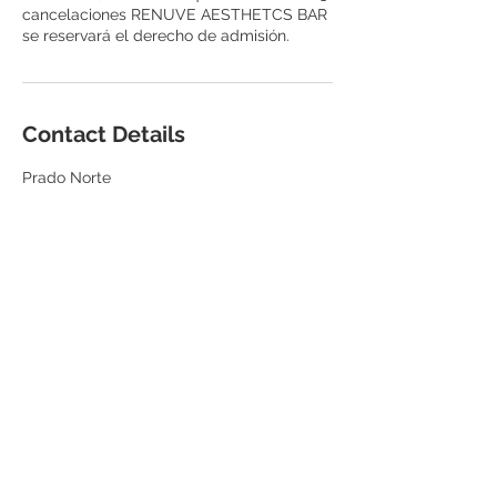
cancelaciones RENUVE AESTHETCS BAR
se reservará el derecho de admisión.
Contact Details
Prado Norte
Avenida Prado Norte 427, Lomas -
Virreyes, Lomas de Chapultepec, Mexico
City, CDMX, Mexico
5555208290
citas@renuvederm.com