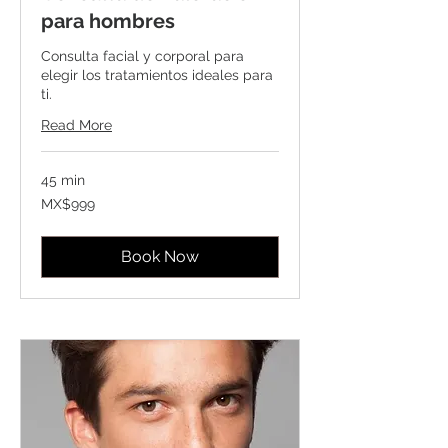
para hombres
Consulta facial y corporal para
elegir los tratamientos ideales para
ti.
Read More
45 min
999
MX$999
Mexican
pesos
Book Now