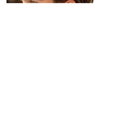
Hair Vital
Frena la caída del cabello, estimula
el folículo piloso y promueve el
crecimiento de nuevo cabello.
Read More
30 min
Book Now