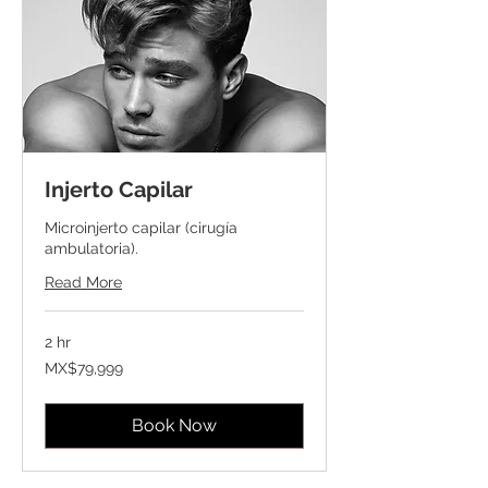
Injerto Capilar
Microinjerto capilar (cirugía
ambulatoria).
Read More
2 hr
79,999
MX$79,999
Mexican
pesos
Book Now